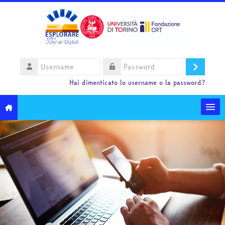
Vai al contenuto principale
Username
Login
Password
Hai dimenticato lo username o la password?
HelpDesk
Italiano ‎(it)‎
Cerca
corsi
Inv