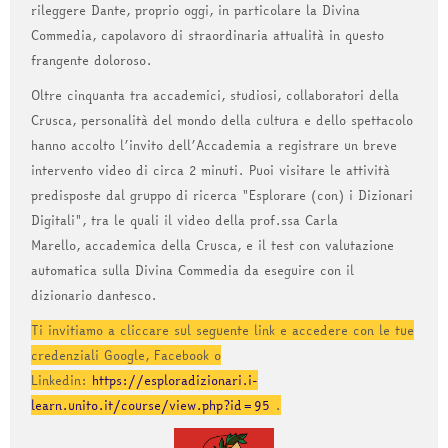
rileggere Dante, proprio oggi, in particolare la Divina
Commedia, capolavoro di straordinaria attualità in questo
frangente doloroso.
Oltre cinquanta tra accademici, studiosi, collaboratori della
Crusca, personalità del mondo della cultura e dello spettacolo
hanno accolto l’invito dell’Accademia a registrare un breve
intervento video di circa 2 minuti. Puoi visitare le attività
predisposte dal gruppo di ricerca "Esplorare (con) i Dizionari
Digitali", tra le quali il video della prof.ssa Carla
Marello, accademica della Crusca, e il test con valutazione
automatica sulla Divina Commedia da eseguire con il
dizionario dantesco.
Ti invitiamo a cliccare sul seguente link e accedere con le tue
credenziali Google, Facebook o
Linkedin:
https://esploradizionari.i-
learn.unito.it/course/view.php?id=95
.