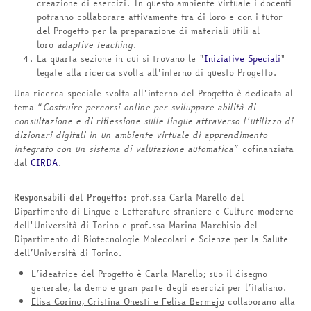
creazione di esercizi. In questo ambiente virtuale i docenti
potranno collaborare attivamente tra di loro e con i tutor
del Progetto per la preparazione di materiali utili al
loro
adaptive teaching
.
La quarta sezione in cui si trovano le "
Iniziative Speciali
"
legate alla ricerca svolta all'interno di questo Progetto.
Una ricerca speciale svolta all'interno del Progetto è dedicata al
tema “
Costruire percorsi online per sviluppare abilità di
consultazione e di riflessione sulle lingue attraverso l'utilizzo di
dizionari digitali in un ambiente virtuale di apprendimento
integrato con un sistema di valutazione automatica
” cofinanziata
dal
CIRDA
.
Responsabili del Progetto:
prof.ssa Carla Marello del
Dipartimento di Lingue e Letterature straniere e Culture moderne
dell'Università di Torino e prof.ssa Marina Marchisio del
Dipartimento di Biotecnologie Molecolari e Scienze per la Salute
dell’Università di Torino.
L’ideatrice del Progetto è
Carla Marello
; suo il disegno
generale, la demo e gran parte degli esercizi per l’italiano.
Elisa Corino, Cristina Onesti e Felisa Bermejo
collaborano alla