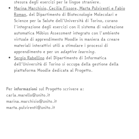
stesura degli esercizi per le lingue straniere.
Marina Marchisio, Cecilia Fissore, Marta Pulvirenti e Fabio
Roman
, del Dipartimento di Biotecnologie Molecolari e
Scienze per la Salute dell’Università di Torino, curano
l'integrazione degli esercizi con il sistema di valutazione
automatica Möbius Assessment
integrato con l'ambiente
virtuale di apprendimento Moodle in maniera da
creare
materiali interattivi utili a stimolare i processi di
apprendimento e per un
adaptive learning
.
Sergio Rabellino
del Dipartimento di Informatica
dell’Università di Torino si occupa della gestione della
piattaforma Moodle dedicata al Progetto.
Per
informazioni
sul Progetto scrivere a:
carla.marello@unito.it
marina.marchisio@unito.it
marta.pulvirenti@unito.it