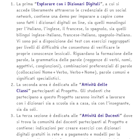
La prima
“
Esplorare con i Dizionari Digitali
”
,
a cui si
accede liberamente attraverso le credenziale di un social
network,
contiene una demo per imparare a capire come
sono fatti i dizionari digitali on line, sia quelli monolingui
per l’italiano, l’inglese, il francese, lo spagnolo, sia quelli
bilingui inglese-italiano, francese-italiano, spagnolo-italiano.
Vi sono poi a disposizione dei test con esercizi raggruppati
per livelli di difficoltà che consentono di verificare le
proprie conoscenze lessicali. Riguardano la formazione delle
parole, la grammatica delle parole (reggenze di verbi, nomi,
aggettivi, congiunzioni), combinazioni preferenziali di parole
(collocazioni Nome+Verbo, Verbo+Nome), parole comuni e
significati specialistici.
La seconda area è dedicata alle
“
Attività delle
Classi
”
partecipanti al Progetto. Gli studenti che
partecipano a questo Progetto saranno invitati a lavorare
con i dizionari sia a scuola sia a casa, sia con l’insegnante,
sia da soli.
La terza sezione è dedicata alle
“
Attività dei Docenti
”
dove
si trova la comunità dei docenti
partecipanti al Progetto e
contiene: indicazioni per creare esercizi con dizionari
digitali gratuiti in rete e a pagamento e modelli per la